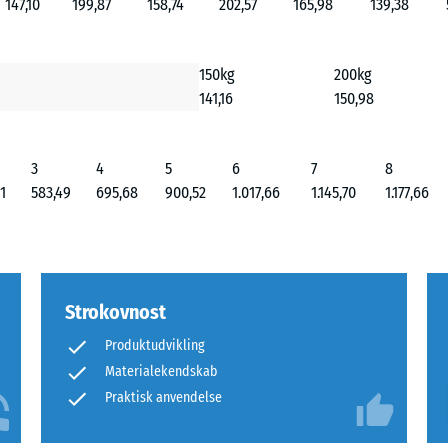
147,10
199,87
158,74
202,57
165,98
139,38
150kg
200kg
141,16
150,98
3
4
5
6
7
8
1
583,49
695,68
900,52
1.017,66
1.145,70
1.177,66
Strokovnost
Produktudvikling
Materialekendskab
Praktisk anvendelse