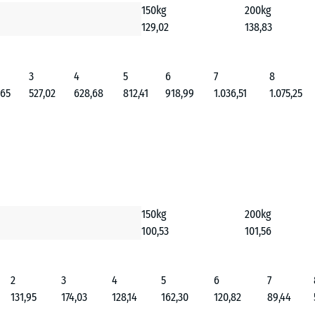
150kg
200kg
129,02
138,83
3
4
5
6
7
8
,65
527,02
628,68
812,41
918,99
1.036,51
1.075,25
150kg
200kg
100,53
101,56
2
3
4
5
6
7
131,95
174,03
128,14
162,30
120,82
89,44