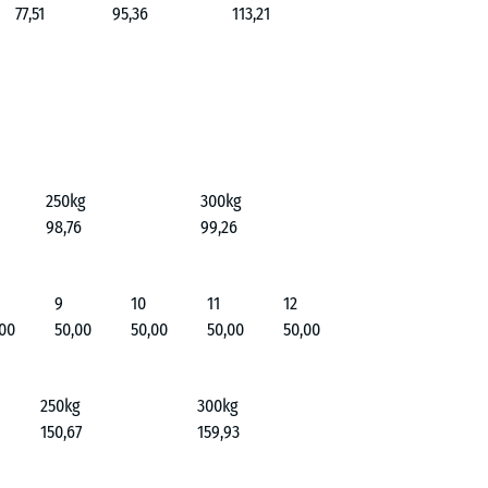
77,51
95,36
113,21
250kg
300kg
98,76
99,26
9
10
11
12
,00
50,00
50,00
50,00
50,00
250kg
300kg
150,67
159,93