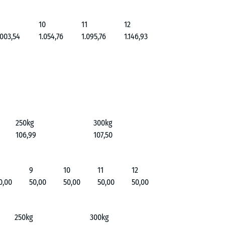
10
11
12
.003,54
1.054,76
1.095,76
1.146,93
250kg
300kg
106,99
107,50
9
10
11
12
0,00
50,00
50,00
50,00
50,00
250kg
300kg