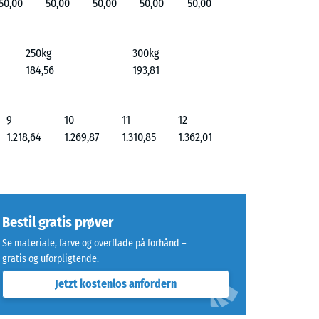
50,00
50,00
50,00
50,00
50,00
250kg
300kg
184,56
193,81
9
10
11
12
1.218,64
1.269,87
1.310,85
1.362,01
Bestil gratis prøver
Se materiale, farve og overflade på forhånd –
gratis og uforpligtende.
Jetzt kostenlos anfordern