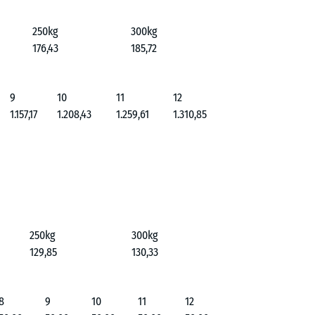
250kg
300kg
176,43
185,72
9
10
11
12
1.157,17
1.208,43
1.259,61
1.310,85
250kg
300kg
129,85
130,33
8
9
10
11
12