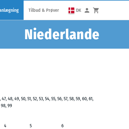
lanlægning
Tilbud & Prøver
DK
Niederlande
, 47, 48, 49, 50, 51, 52, 53, 54, 55, 56, 57, 58, 59, 60, 61,
, 98, 99
4
5
6