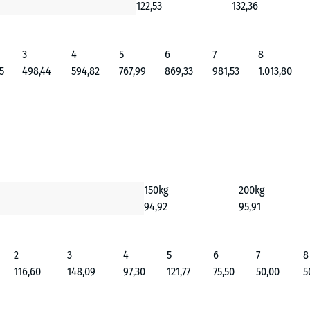
122,53
132,36
3
4
5
6
7
8
5
498,44
594,82
767,99
869,33
981,53
1.013,80
150kg
200kg
94,92
95,91
2
3
4
5
6
7
8
116,60
148,09
97,30
121,77
75,50
50,00
5