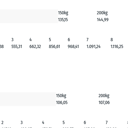
150kg
200kg
135,15
144,99
3
4
5
6
7
8
38
555,31
662,32
856,61
968,41
1.091,24
1.116,25
150kg
200kg
106,05
107,06
2
3
4
5
6
7