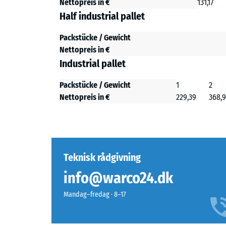
Nettopreis in €
131,17
Half industrial pallet
Packstücke / Gewicht
Nettopreis in €
Industrial pallet
Packstücke / Gewicht
1
2
Nettopreis in €
229,39
368,9
Teknisk rådgivning
info@warco24.dk
Mandag–fredag · 8–17