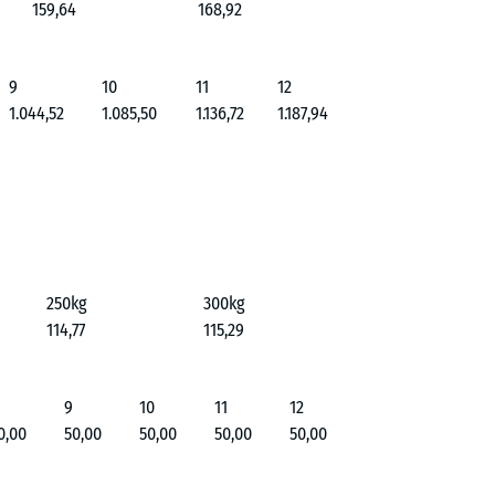
159,64
168,92
9
10
11
12
1.044,52
1.085,50
1.136,72
1.187,94
250kg
300kg
114,77
115,29
9
10
11
12
0,00
50,00
50,00
50,00
50,00