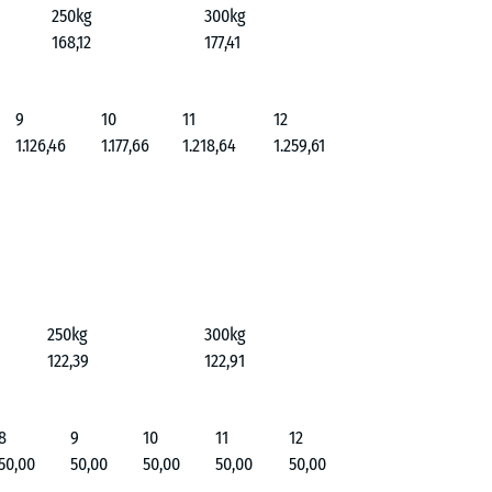
250kg
300kg
168,12
177,41
9
10
11
12
1.126,46
1.177,66
1.218,64
1.259,61
250kg
300kg
122,39
122,91
8
9
10
11
12
50,00
50,00
50,00
50,00
50,00