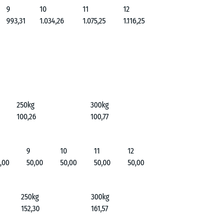
9
10
11
12
993,31
1.034,26
1.075,25
1.116,25
250kg
300kg
100,26
100,77
9
10
11
12
,00
50,00
50,00
50,00
50,00
250kg
300kg
152,30
161,57