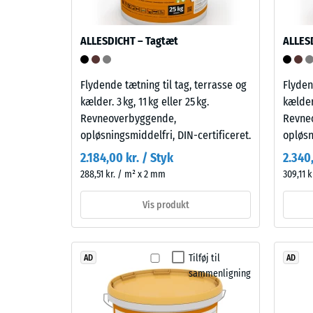
over
er
for
modstandsdygtigt
ALLESDICHT – Tagtæt
ALLES
lokal
over
belastni
for
Den
mange
Flydende tætning til tag, terrasse og
Flyden
angiver,
fortyndede
kælder. 3 kg, 11 kg eller 25 kg.
kælder.
i
syrer,
Revneoverbyggende,
Revne
hvilket
baser,
opløsningsmiddelfri, DIN-certificeret.
opløsn
omfang
saltopløsninger
2.184,00 kr. / Styk
2.340,
material
og
288,51 kr. / m² x 2 mm
309,11 
deforme
urin.
når
Den
Vis produkt
en
lukkede,
bestemt
vandafvisende
kraft
overflade
Tilføj til
AD
AD
påføres.
optager
sammenligning
En
kun
lille
lidt