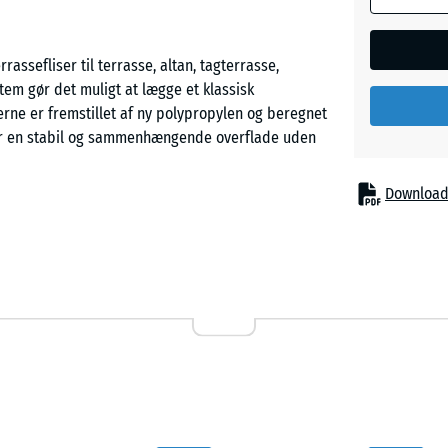
rassefliser til terrasse, altan, tagterrasse,
m gør det muligt at lægge et klassisk
erne er fremstillet af ny polypropylen og beregnet
ner en stabil og sammenhængende overflade uden
Download
g kæledyr opholder sig. Regnvand ledes bort
rtigt. Den ventilerede underside reducerer
definerede materialeegenskaber. Der anvendes ikke
 er UV-bestandigt og temperaturstabilt fra −25 °C
de støttefødder med brede anlægsflader, som