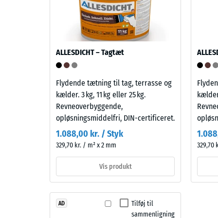
indtryk
snavs
indikere
og
høj
er
trykstyrk
nem
mens
at
ALLESDICHT – Tagtæt
ALLES
en
rengøre.
større
Polypropylen
Flydende tætning til tag, terrasse og
Flyden
indtryk
er
kælder. 3 kg, 11 kg eller 25 kg.
kælder.
viser
UV-
Revneoverbyggende,
Revne
en
stabiliseret
opløsningsmiddelfri, DIN-certificeret.
opløsn
lavere
og
modstan
egnet
1.088,00 kr. / Styk
1.088
over
til
329,70 kr. / m² x 2 mm
329,70 
for
langvarig
punktbel
udendørs
Vis produkt
Sådanne
brug.
belastni
Efter
kan
brug
Tilføj til
AD
opstå
kan
sammenligning