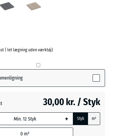
ve)
last | let lægning uden værktøj)
e
ctive)
ammenligning
30,00 kr. / Styk
at
+
Styk
m²
0
m²