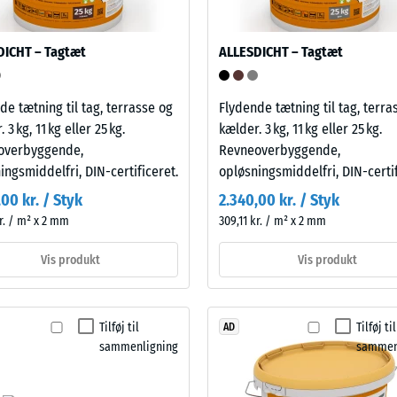
DICHT – Tagtæt
ALLESDICHT – Tagtæt
ng.
de tætning til tag, terrasse og
Flydende tætning til tag, terra
 3 kg, 11 kg eller 25 kg.
kælder. 3 kg, 11 kg eller 25 kg.
overbyggende,
Revneoverbyggende,
ingsmiddelfri, DIN-certificeret.
opløsningsmiddelfri, DIN-certif
00 kr. / Styk
2.340,00 kr. / Styk
et
kr. / m² x 2 mm
309,11 kr. / m² x 2 mm
res,
Vis produkt
Vis produkt
Tilføj til
Tilføj til
AD
sammenligning
sammen