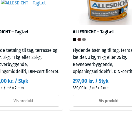
ningsdybde
r
e,
DICHT – Tagtæt
ALLESDICHT – Tagtæt
de tætning til tag, terrasse og
Flydende tætning til tag, terra
ningsdybde
 3 kg, 11 kg eller 25 kg.
kælder. 3 kg, 11 kg eller 25 kg.
overbyggende,
Revneoverbyggende,
ingsmiddelfri, DIN-certificeret.
opløsningsmiddelfri, DIN-certif
dskraft
,00 kr. / Styk
297,00 kr. / Styk
kr. / m² x 2 mm
330,00 kr. / m² x 2 mm
astninger.
Vis produkt
Vis produkt
nger