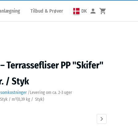
lanlægning
Tilbud & Prøver
DK
– Terrassefliser PP "Skifer"
. / Styk
esomkostninger
/
Levering om ca.
2-3 uger
3 Styk / m²
(
0,39
kg
/ Styk)
r
Sølvgrå
Vanilje