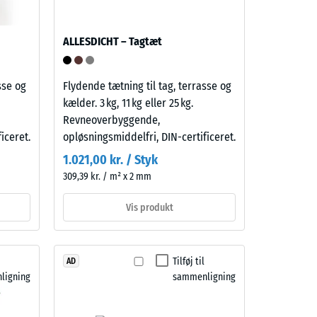
ALLESDICHT – Tagtæt
sse og
Flydende tætning til tag, terrasse og
kælder. 3 kg, 11 kg eller 25 kg.
Revneoverbyggende,
iceret.
opløsningsmiddelfri, DIN-certificeret.
1.021,00 kr. / Styk
309,39 kr. / m² x 2 mm
Vis produkt
Tilføj til
AD
ligning
sammenligning