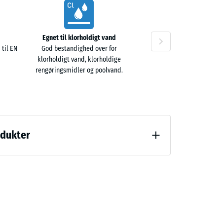
Egnet til klorholdigt vand
 til EN
God bestandighed over for
klorholdigt vand, klorholdige
rengøringsmidler og poolvand.
odukter
(BS 7188)
 (BS 7188)
m²)