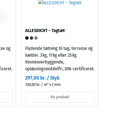
ALLESDICHT – Tagtæt
sse og
Flydende tætning til tag, terrasse og
kælder. 3 kg, 11 kg eller 25 kg.
Revneoverbyggende,
iceret.
opløsningsmiddelfri, DIN-certificeret.
297,00 kr. / Styk
330,00 kr. / m² x 2 mm
Vis produkt