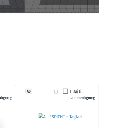
Tilføj til
AD
ligning
sammenligning