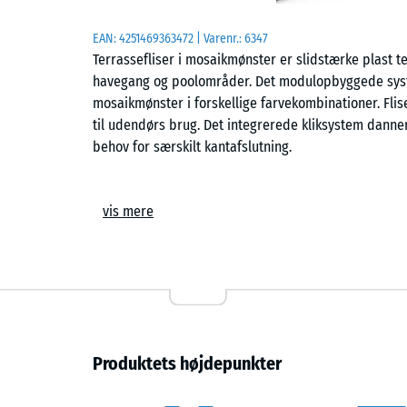
EAN:
4251469363472
| Varenr.:
6347
Terrassefliser i mosaikmønster er slidstærke plast ter
havegang og poolområder. Det modulopbyggede syste
mosaikmønster i forskellige farvekombinationer. Flis
til udendørs brug. Det integrerede kliksystem dan
behov for særskilt kantafslutning.
Komfort
vis mere
Overfladen egner sig til områder, hvor børn leger o
gennem den åbne konstruktion, så fliserne tørrer hu
varmeopbygning på varme sommerdage.
Konstruktion
Fliserne er fremstillet af ren ny polypropylen med 
Produktets højdepunkter
genbrugsmaterialer af ukendt oprindelse. Materialet
til +60 °C. Undersiden er udstyret med tæt placere