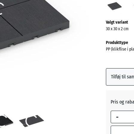
(acti
Mere
Valgt variant
information
30 x 30 x 2 cm
om
farverne?
Produkttype
PP (klikflise i p
Vis
farvepalett
(a
Skifer
Tilføj til s
Sølvgrå
Pris og rab
Vanilje
-