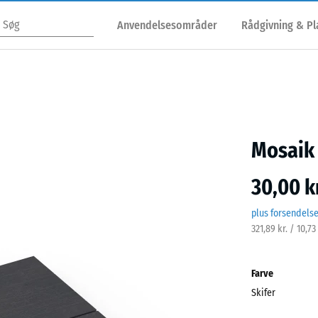
Anvendelsesområder
Rådgivning & P
Mosaik 
30,00 kr
plus forsendels
321,89 kr. / 10,7
Farve
Skifer
Skife