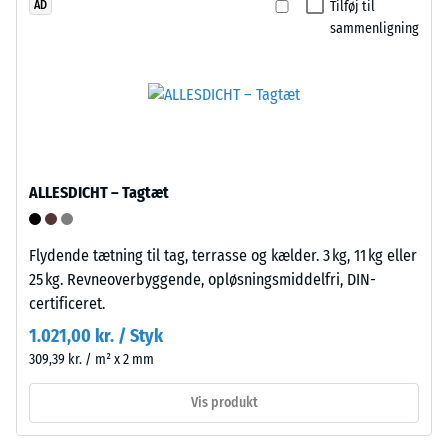
Tilføj til
AD
høj
sammenligning
trykstyrke,
Installation
mens
–
en
Bearbejdning
større
–
indtrykningsdybde
Montering
viser
en
ALLESDICHT – Tagtæt
lavere
modstandskraft
Pladerne
Flydende tætning til tag, terrasse og kælder. 3 kg, 11 kg eller
over
har
25 kg. Revneoverbyggende, opløsningsmiddelfri, DIN-
for
på
certificeret.
punktbelastninger.
to
Sådanne
sider
1.021,00 kr. / Styk
belastninger
anformede
309,39 kr. / m² x 2 mm
kan
forbindungselementer;
opstå
Vis produkt
på
fra
de
eksempelvis