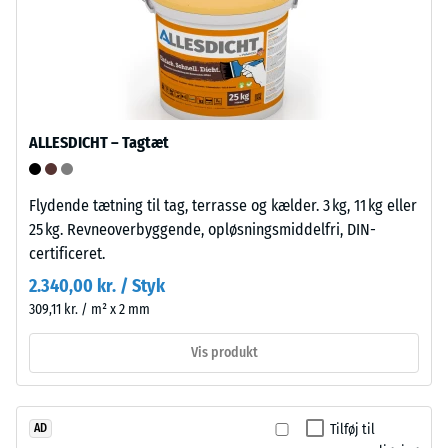
fortyndede
(BS
syrer,
7188)
baser,
saltopløsninger
og
urin.
ALLESDICHT – Tagtæt
Den
/ 5
lukkede,
vandafvisende
Flydende tætning til tag, terrasse og kælder. 3 kg, 11 kg eller
overflade
25 kg. Revneoverbyggende, opløsningsmiddelfri, DIN-
optager
certificeret.
Trykstyrken
kun
2.340,00 kr. / Styk
for
lidt
309,11 kr. / m² x 2 mm
et
snavs
materiale
og
Vis produkt
beskriver
er
dets
nem
modstandsdygtighed
at
Tilføj til
AD
over
rengøre.