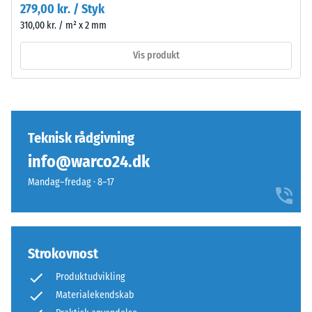
279,00 kr. / Styk
på
310,00 kr. / m² x 2 mm
en
skala
Vis produkt
fra
1
til
5,
hvor
Teknisk rådgivning
en
info@warco24.dk
score
på
Mandag–fredag · 8–17
1
svarer
til
en
Strokovnost
resterende
Produktudvikling
indtrykningsdybde
på
Materialekendskab
cirka