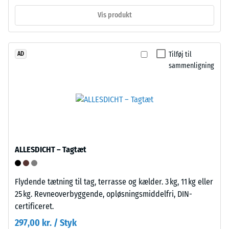
af
med
PP.
Vis produkt
jævne
Støttefødderne
mellemrum
løfter
over
flisen
Tilføj til
AD
en
let
sammenligning
periode
fra
på
underlaget
24
og
timer
skaber
for
et
at
hulrum
fastslå
til
ALLESDICHT – Tagtæt
den
vandgennemledning
permanente
og
Flydende tætning til tag, terrasse og kælder. 3 kg, 11 kg eller
deformation.
ventilation.
25 kg. Revneoverbyggende, opløsningsmiddelfri, DIN-
Derudover
Flisen
certificeret.
kontrolleres
er
det,
297,00 kr. / Styk
egnet