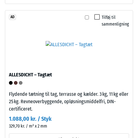
henhold
Udlægningen
til
foregår
BS
Tilføj til
AD
hurtigt
sammenligning
7188:1998.
og
En
enkelt.
testkrop
Fastgøring
med
til
et
underlag
overfladeareal
er
på
ikke
ALLESDICHT – Tagtæt
100
nødvendig.
mm²
Ved
(svarende
behov
Flydende tætning til tag, terrasse og kælder. 3 kg, 11 kg eller
til
kan
25 kg. Revneoverbyggende, opløsningsmiddelfri, DIN-
1
gulvbelægningen
certificeret.
cm²)
løses
1.088,00 kr. / Styk
presses
og
329,70 kr. / m² x 2 mm
mod
genudlægges
en
andetsteds.