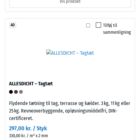
Vis produkt
materialeprøve
med
Struktur
en
på
Tilføj til
AD
kraft
sammenligning
undersiden
på
1000
N
(cirka
105
kg).
Den
Undersiden
ALLESDICHT – Tagtæt
resulterende
består
indtrykningsdybde
af
måles
Flydende tætning til tag, terrasse og kælder. 3 kg, 11 kg eller
en
straks
25 kg. Revneoverbyggende, opløsningsmiddelfri, DIN-
gitterstruktur
efter
certificeret.
med
belastningen
integrerede
297,00 kr. / Styk
og
støttefødder
330,00 kr. / m² x 2 mm
derefter