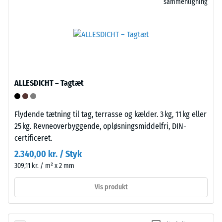
sammenligning
for
Polypropylen
lokal
er
belastning.
UV-
Den
stabiliseret
angiver,
og
i
egnet
hvilket
til
ALLESDICHT – Tagtæt
omfang
langvarig
materialet
udendørs
deformeres,
Flydende tætning til tag, terrasse og kælder. 3 kg, 11 kg eller
brug.
når
25 kg. Revneoverbyggende, opløsningsmiddelfri, DIN-
Efter
en
certificeret.
brug
bestemt
kan
2.340,00 kr. / Styk
kraft
klikfliserne
309,11 kr. / m² x 2 mm
påføres.
genanvendes
En
via
Vis produkt
lille
de
indtrykningsdybde
gældende
indikerer
indsamlingsordninger.