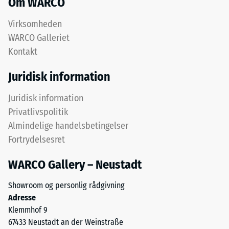
Om WARCO
ud
fra
Virksomheden
testresultater
WARCO Galleriet
opnået
Kontakt
på
repræsentative
Juridisk information
prøver
af
Juridisk information
produktet.
Privatlivspolitik
For
Almindelige handelsbetingelser
at
vurdere,
Fortrydelsesret
om
WARCO Gallery – Neustadt
et
WARCO-
Showroom og personlig rådgivning
gulv
Adresse
er
Klemmhof 9
egnet
67433 Neustadt an der Weinstraße
til