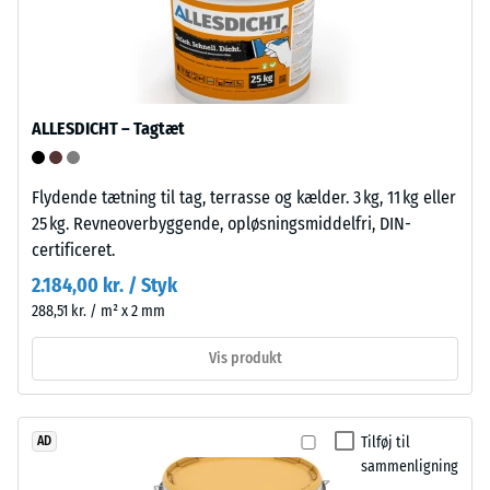
Trykstyrke
polyolefiner.
Til
-
fremstillingen
Skalaværdi
af
5
ALLESDICHT – Tagtæt
klikfliserne
anvendes
=
rent
ca.
Flydende tætning til tag, terrasse og kælder. 3 kg, 11 kg eller
polypropylen.
25 kg. Revneoverbyggende, opløsningsmiddelfri, DIN-
0
Materialet
certificeret.
indeholder
mm
2.184,00 kr. / Styk
ingen
resterende
288,51 kr. / m² x 2 mm
blødgørere
fordybning
og
Vis produkt
er
efter
modstandsdygtigt
24
over
timers
Tilføj til
AD
for
sammenligning
mange
aflastning