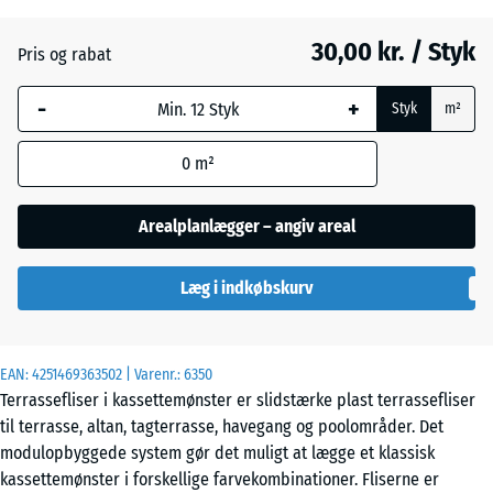
Skifer
30,00 kr. / Styk
Pris og rabat
-
+
Sølvgrå
Styk
m²
0
m²
Arealplanlægger – angiv areal
Læg i indkøbskurv
EAN:
4251469363502
| Varenr.:
6350
Terrassefliser i kassettemønster er slidstærke plast terrassefliser
til terrasse, altan, tagterrasse, havegang og poolområder. Det
modulopbyggede system gør det muligt at lægge et klassisk
kassettemønster i forskellige farvekombinationer. Fliserne er