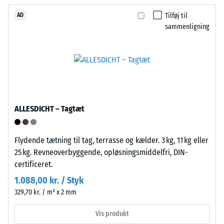
modsatliggende
højhælede
sider
Tilføj til
AD
sko,
de
sammenligning
møbelben,
tilsvarende
plantekasser
opsamlinger.
på
Ved
hjul
sammenstækningen
eller
klikkes
fødderne
elementerne
af
ALLESDICHT – Tagtæt
mekanisk
forskellige
på
apparater.
plads
Flydende tætning til tag, terrasse og kælder. 3 kg, 11 kg eller
Trykstyrken
og
25 kg. Revneoverbyggende, opløsningsmiddelfri, DIN-
bestemmes
danner
certificeret.
ved
en
1.088,00 kr. / Styk
hjælp
stabil
af
329,70 kr. / m² x 2 mm
forbindelse
testmetoden
uden
Vis produkt
i
værktøj.