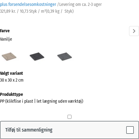
plus forsendelsesomkostninger
/
Levering om ca.
2-3 uger
321,89 kr. / 10,73 Styk / m²
(
0,39
kg
/ Styk)
Farve
Vanilje
Vanilje
Skifer
Sølvgrå
(active)
Mere
Valgt variant
information
30 x 30 x 2 cm
om
farverne?
Produkttype
PP (klikflise i plast | let lægning uden værktøj)
Vis
farvepalette
(active)
Vanilje
Tilføj til sammenligning