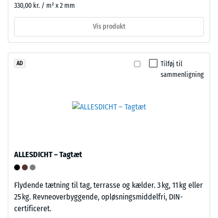
om
til
330,00 kr. / m² x 2 mm
materialet
bundne
omkring
Vis produkt
og
belastningspunktet
ubundne
forbliver
bærelag
intakt
og
Tilføj til
AD
uden
sammenligning
tagdækninger.
revner,
I
sprækker
udendørs
eller
områder
huller.
skal
Dette
bærelaget
krav
være
ALLESDICHT – Tagtæt
opfyldes
vandgennemtrængeligt.
for
Se
alle
monteringsvejledningen.
Flydende tætning til tag, terrasse og kælder. 3 kg, 11 kg eller
skalaværdier.
25 kg. Revneoverbyggende, opløsningsmiddelfri, DIN-
Testresultaterne
certificeret.
vurderes