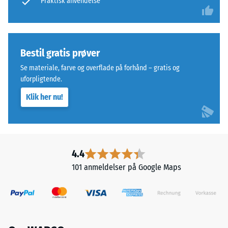
Praktisk anvendelse
1
mm,
mens
en
Bestil gratis prøver
score
Se materiale, farve og overflade på forhånd – gratis og
på
uforpligtende.
5
Klik her nu!
angiver
fuld
restitution
uden
resterende
4.4
indtryk.
101 anmeldelser på Google Maps
Den
angivne
skalaværdi
er
interpoleret