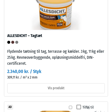
for
(BS
mange
7188)
fortyndede
syrer,
baser,
saltopløsninger
ALLESDICHT – Tagtæt
og
/ 5
urin.
Den
Flydende tætning til tag, terrasse og kælder. 3 kg, 11 kg eller
lukkede,
25 kg. Revneoverbyggende, opløsningsmiddelfri, DIN-
vandafvisende
certificeret.
Trykstyrken
overflade
2.340,00 kr. / Styk
for
optager
309,11 kr. / m² x 2 mm
et
kun
materiale
lidt
Vis produkt
beskriver
snavs
dets
og
modstandsdygtighed
er
Tilføj til
AD
over
nem