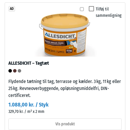
på
højhælede
de
Tilføj til
AD
sko,
modsatliggende
sammenligning
møbelben,
sider
plantekasser
de
på
tilsvarende
hjul
opsamlinger.
eller
Ved
fødderne
sammenstækningen
af
ALLESDICHT – Tagtæt
klikkes
forskellige
elementerne
apparater.
mekanisk
Flydende tætning til tag, terrasse og kælder. 3 kg, 11 kg eller
Trykstyrken
på
25 kg. Revneoverbyggende, opløsningsmiddelfri, DIN-
bestemmes
plads
certificeret.
ved
og
1.088,00 kr. / Styk
hjælp
danner
af
329,70 kr. / m² x 2 mm
en
testmetoden
stabil
Vis produkt
i
forbindelse