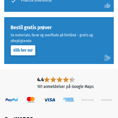
Praktisk anvendelse
1
mm,
mens
en
Bestil gratis prøver
score
Se materiale, farve og overflade på forhånd – gratis og
på
uforpligtende.
5
Klik her nu!
angiver
fuld
restitution
uden
resterende
4.4
indtryk.
101 anmeldelser på Google Maps
Den
angivne
skalaværdi
er
interpoleret