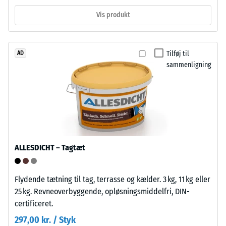
Støttefødderne
med
løfter
Vis produkt
jævne
flisen
mellemrum
let
over
fra
Tilføj til
AD
en
underlaget
sammenligning
periode
og
på
skaber
24
et
timer
hulrum
for
til
at
vandgennemledning
fastslå
og
ALLESDICHT – Tagtæt
den
ventilation.
permanente
Flisen
Flydende tætning til tag, terrasse og kælder. 3 kg, 11 kg eller
deformation.
er
25 kg. Revneoverbyggende, opløsningsmiddelfri, DIN-
Derudover
egnet
certificeret.
kontrolleres
til
det,
297,00 kr. / Styk
bundne