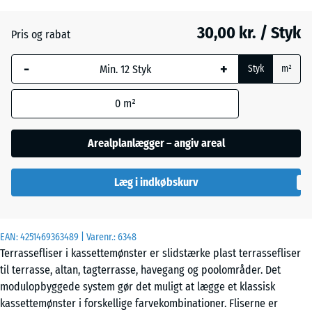
Skifer
30,00 kr. / Styk
Pris og rabat
-
+
Vanilje
Styk
m²
0
m²
Arealplanlægger – angiv areal
Læg i indkøbskurv
EAN:
4251469363489
| Varenr.:
6348
Terrassefliser i kassettemønster er slidstærke plast terrassefliser
til terrasse, altan, tagterrasse, havegang og poolområder. Det
modulopbyggede system gør det muligt at lægge et klassisk
kassettemønster i forskellige farvekombinationer. Fliserne er