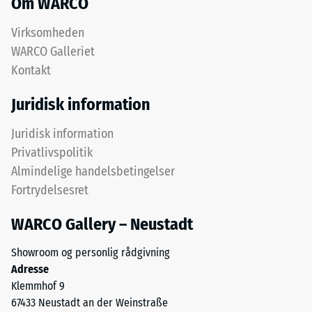
Om WARCO
ud
fra
Virksomheden
testresultater
WARCO Galleriet
opnået
Kontakt
på
repræsentative
Juridisk information
prøver
af
Juridisk information
produktet.
Privatlivspolitik
For
Almindelige handelsbetingelser
at
vurdere,
Fortrydelsesret
om
WARCO Gallery – Neustadt
et
WARCO-
Showroom og personlig rådgivning
gulv
Adresse
er
Klemmhof 9
egnet
67433 Neustadt an der Weinstraße
til