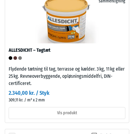
sammenligning
for
at
lokal
rengøre.
belastning.
Polypropylen
Den
er
angiver,
UV-
i
stabiliseret
hvilket
og
ALLESDICHT – Tagtæt
omfang
egnet
materialet
til
deformeres,
Flydende tætning til tag, terrasse og kælder. 3 kg, 11 kg eller
langvarig
når
25 kg. Revneoverbyggende, opløsningsmiddelfri, DIN-
udendørs
en
certificeret.
brug.
bestemt
Efter
2.340,00 kr. / Styk
kraft
brug
309,11 kr. / m² x 2 mm
påføres.
kan
En
klikfliserne
Vis produkt
lille
genanvendes
indtrykningsdybde
via
indikerer
de