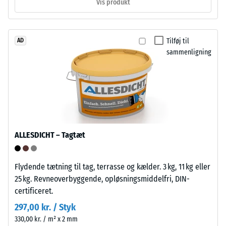
Vis produkt
materialeprøve
genudlægges
med
andetsteds.
en
Tilføj til
AD
kraft
sammenligning
Struktur
på
på
1000
undersiden
N
(cirka
105
Undersiden
kg).
består
Den
af
ALLESDICHT – Tagtæt
resulterende
en
indtrykningsdybde
gitterstruktur
måles
Flydende tætning til tag, terrasse og kælder. 3 kg, 11 kg eller
med
straks
25 kg. Revneoverbyggende, opløsningsmiddelfri, DIN-
integrerede
efter
certificeret.
støttefødder
belastningen
af
297,00 kr. / Styk
og
PP.
330,00 kr. / m² x 2 mm
derefter