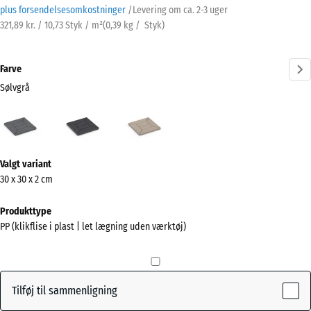
plus forsendelsesomkostninger
/
Levering om ca.
2-3 uger
321,89 kr. / 10,73 Styk / m²
(
0,39
kg
/ Styk)
Farve
Sølvgrå
Sølvgrå
Skifer
Vanilje
(active)
Mere
Valgt variant
information
30 x 30 x 2 cm
om
farverne?
Produkttype
PP (klikflise i plast | let lægning uden værktøj)
Vis
farvepalette
(active)
Sølvgrå
Tilføj til sammenligning