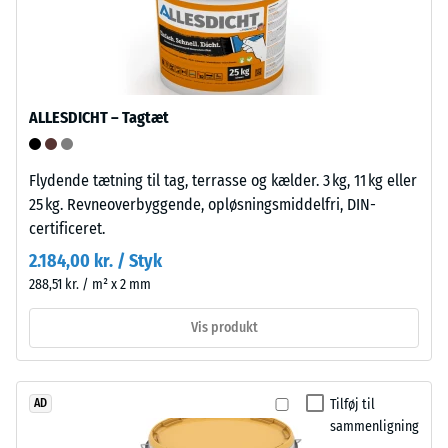
Trykstyrke
gruppen
af
-
polyolefiner.
Skalaværdi
Til
5
ALLESDICHT – Tagtæt
fremstillingen
af
=
klikfliserne
ca.
Flydende tætning til tag, terrasse og kælder. 3 kg, 11 kg eller
anvendes
25 kg. Revneoverbyggende, opløsningsmiddelfri, DIN-
0
rent
certificeret.
polypropylen.
mm
2.184,00 kr. / Styk
Materialet
resterende
288,51 kr. / m² x 2 mm
indeholder
fordybning
ingen
Vis produkt
blødgørere
efter
og
24
er
timers
Tilføj til
AD
modstandsdygtigt
sammenligning
over
aflastning