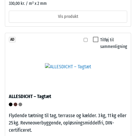
om
og
330,00 kr. / m² x 2 mm
materialet
ubundne
omkring
Vis produkt
bærelag
belastningspunktet
og
forbliver
tagdækninger.
intakt
I
Tilføj til
AD
uden
sammenligning
udendørs
revner,
områder
sprækker
skal
eller
bærelaget
huller.
være
Dette
vandgennemtrængeligt.
krav
Se
ALLESDICHT – Tagtæt
opfyldes
monteringsvejledningen.
for
alle
Flydende tætning til tag, terrasse og kælder. 3 kg, 11 kg eller
skalaværdier.
25 kg. Revneoverbyggende, opløsningsmiddelfri, DIN-
Testresultaterne
certificeret.
vurderes