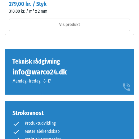
279,00 kr. / Styk
på
310,00 kr. / m² x 2 mm
en
skala
Vis produkt
fra
1
til
5,
hvor
Teknisk rådgivning
en
info@warco24.dk
score
på
Mandag–fredag · 8–17
1
svarer
til
en
Strokovnost
resterende
Produktudvikling
indtrykningsdybde
på
Materialekendskab
cirka