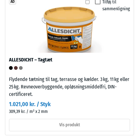
Tilføj til
AD
høj
gældende
sammenligning
trykstyrke,
indsamlingsordninger.
mens
en
Installation
større
–
indtrykningsdybde
Bearbejdning
viser
–
en
ALLESDICHT – Tagtæt
Montering
lavere
modstandskraft
Flydende tætning til tag, terrasse og kælder. 3 kg, 11 kg eller
over
25 kg. Revneoverbyggende, opløsningsmiddelfri, DIN-
for
Pladerne
certificeret.
punktbelastninger.
har
Sådanne
på
1.021,00 kr. / Styk
belastninger
to
309,39 kr. / m² x 2 mm
kan
sider
opstå
Vis produkt
anformede
fra
forbindungselementer;
eksempelvis