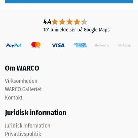
opbygning
780
til
Produktet
4.4
840
består
101 anmeldelser på Google Maps
af
kg/m³
renset,
sort
ELT-
granulat
Om WARCO
/ 5
med
grov
Virksomheden
kornstruktur,
WARCO Galleriet
bundet
Kontakt
med
Den
et
tilsyneladende
Juridisk information
polyurethanbindemiddel.
densitet
ELT
af
Juridisk information
står
et
Privatlivspolitik
for