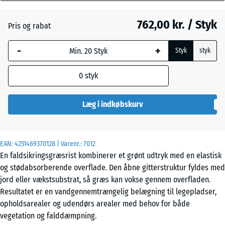
mm
762,00 kr. / Styk
Pris og rabat
Den valgte,
Murstenrød
+ 35,00 kr.
blåmarkerede
-
+
Styk
styk
dimension
anvendes til
0
styk
behovsberegningen
(medmindre andet
er angivet i
Læg i indkøbskurv
produktdataene).
100
EAN:
4251469370128
| Varenr.:
7012
×
En faldsikringsgræsrist kombinerer et grønt udtryk med en elastisk
100
og stødabsorberende overflade. Den åbne gitterstruktur fyldes med
× 8
jord eller vækstsubstrat, så græs kan vokse gennem overfladen.
cm
Resultatet er en vandgennemtrængelig belægning til legepladser,
opholdsarealer og udendørs arealer med behov for både
vegetation og falddæmpning.
100