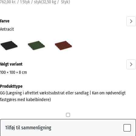
762,00 kr. / 1 Styk / styk
(
32,50
kg
/ Styk)
Farve
Antracit
Antracit
Græsgrøn
Murstenrød
(active)
Mere
Valgt variant
information
om
100 × 100 × 8 cm
farverne?
Mål
Produkttype
til
Vis
GG (Lægning i afrettet vækstsubstrat eller sandlag | Kan om nødvendigt
forsendelse
farvepalette
fastgøres med kabelbindere)
1000
(active)
Antracit
x
1000
x
Tilføj til sammenligning
80
Græsgrøn
+ 51,00 kr.