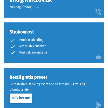
info@warco24.dk
valgt
fremragende
roligt
et
dæmpning
Mandag–fredag · 8–17
udtryk,
produkt
der
Slidstyrke –
til
passer
Modstandsdygtighed
produkt­
naturligt
over for abrasivt slid
sammenligningen.
ind
Strokovnost
– Skala værdi 4 =
i
"fremragende" (BS
Produktudvikling
7188)
moderne
Materialekendskab
udearealer
Frostbestandig
Praktisk anvendelse
og
Tilsyneladende
arkitektonisk
enkle
densitet
miljøer.
-
Bestil gratis prøver
skala
Se materiale, farve og overflade på forhånd – gratis og
Materiale
værdi
uforpligtende.
–
2
Bestanddele
Klik her nu!
og
=